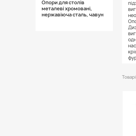
Опори для столів
під
металеві хромовані,
виг
нержавіюча сталь, чавун
нео
Опо
Диз
виг
одн
нас
крі
фур
Товарі