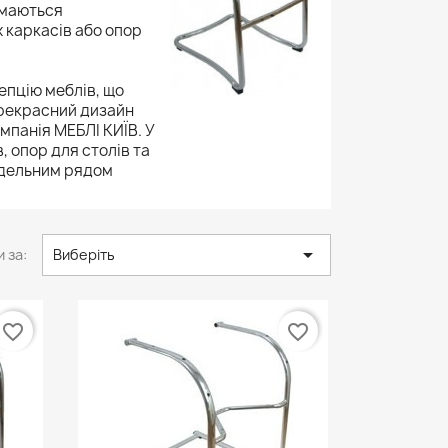
ймаються
 каркасів або опор
епцію меблів, що
 прекрасний дизайн
мпанія МЕБЛІ КИЇВ. У
 опор для столів та
модельним рядом

 за:
Виберіть
favorite_border
favorite_border