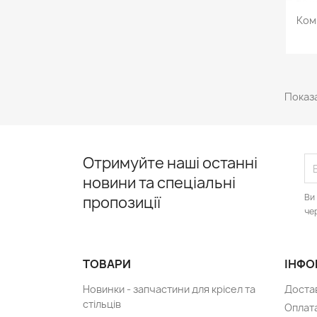
Ком
Показа
Отримуйте наші останні
новини та спеціальні
Ви
пропозиції
че
ТОВАРИ
ІНФО
Новинки - запчастини для крісел та
Доста
стільців
Оплат