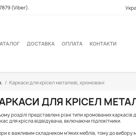
879 (Viber).
Укра
АТАЛОГ
ДОСТАВКА
ОПЛАТА
КОНТАКТИ
.
Каркаси для крісел металеві, хромовані
АРКАСИ ДЛЯ КРІСЕЛ МЕТАЛ
ьому розділі представлені різні типи хромованих каркасів д
кас для крісла відвідувача, включаючи підлокітники.
ри є важливим складником м'яких меблів, тому до вибору 