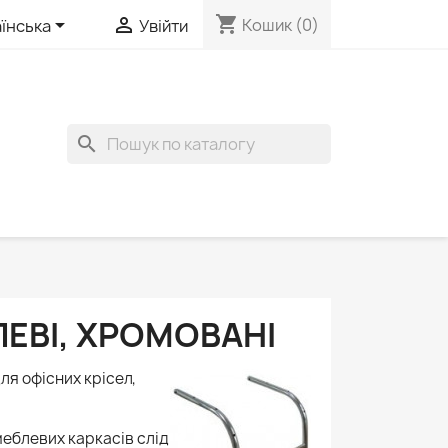
shopping_cart


Кошик
(0)
їнська
Увійти
search
ЕВІ, ХРОМОВАНІ
ля офісних крісел,
меблевих каркасів слід