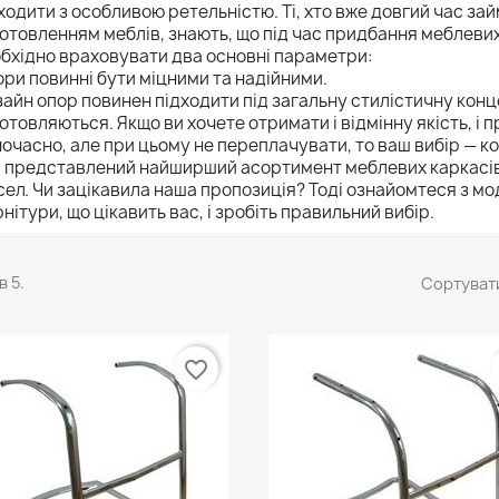
ходити з особливою ретельністю. Ті, хто вже довгий час за
отовленням меблів, знають, що під час придбання меблевих
бхідно враховувати два основні параметри:
ри повинні бути міцними та надійними.
айн опор повинен підходити під загальну стилістичну конц
отовляються. Якщо ви хочете отримати і відмінну якість, і
очасно, але при цьому не переплачувати, то ваш вибір — ко
 представлений найширший асортимент меблевих каркасів,
сел. Чи зацікавила наша пропозиція? Тоді ознайомтеся з 
нітури, що цікавить вас, і зробіть правильний вибір.
в 5.
Сортувати
favorite_border