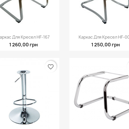
Швидкий перегляд
Швидкий перегля


аркас Для Кресел HF-167
Каркас Для Кресел HF-0
1 260,00 грн
1 250,00 грн
favorite_border