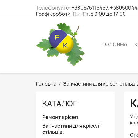
Телефонуйте:
+380676115457, +380500447
Графік роботи: Пн.-Пт. з 9:00 до 17:00
ГОЛОВНА
К
Головна
Запчастини для крісел стільців
К
КАТАЛОГ
У ц
Ремонт крісел
кар

Запчастини для крісел
стільців.
Опо