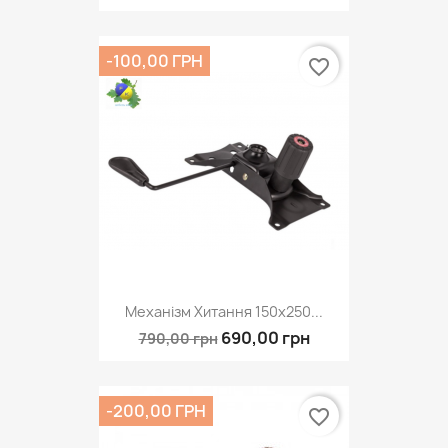
-100,00 ГРН
favorite_border
Механізм Хитання 150х250...
690,00 грн
790,00 грн
-200,00 ГРН
favorite_border