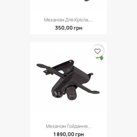
Механізм Для Крісла,...
350,00 грн
favorite_border
Механізм Гойдання...
1 890,00 грн