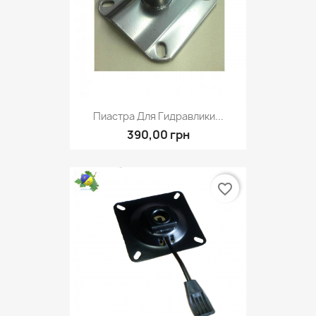
Пиастра Для Гидравлики...
390,00 грн
favorite_border