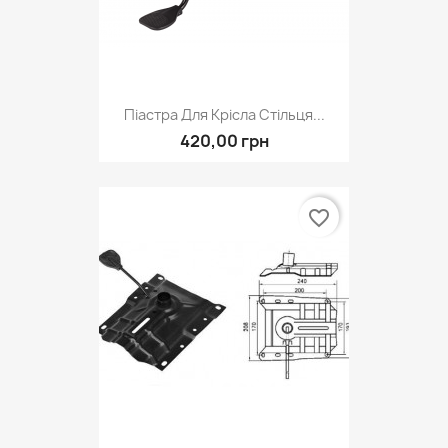
Піастра Для Крісла Стільця...
420,00 грн
favorite_border