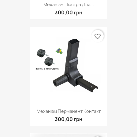
Механізм Піастра Для...
300,00 грн
favorite_border
Механізм Перманент Контакт
300,00 грн