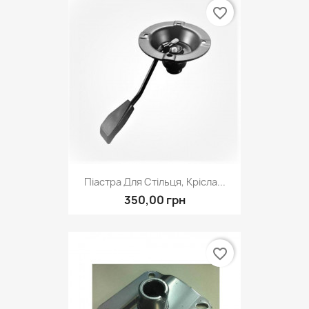
favorite_border
Піастра Для Стільця, Крісла...
350,00 грн
favorite_border