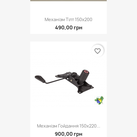
Механізм Тілт 150х200
490,00 грн
favorite_border
Механізм Гойдання 150х220...
900,00 грн