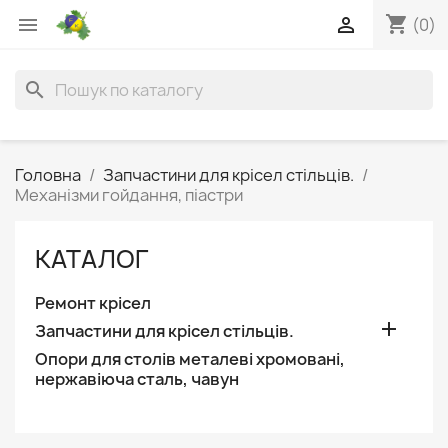
shopping_cart


(0)
search
Головна
Запчастини для крісел стільців.
Механізми гойдання, піастри
КАТАЛОГ
Ремонт крісел

Запчастини для крісел стільців.
Опори для столів металеві хромовані,
нержавіюча сталь, чавун