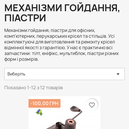
МЕХАНІЗМИ ГОЙДАННЯ,
ПІАСТРИ
Механізми гойдання, піастри для офісних,
комп'ютерних, перукарських крісел та стільців. Усі
комплектуючі для виготовлення та ремонту крісел
відмінної якості з гарантією. У нас є практично всі
запчастини: тілт, еніфікс, мультиблок, піастри різних
форм і розмірів.

Виберіть
Показано 1-12 з 12 товарів
-100,00 ГРН
favorite_border