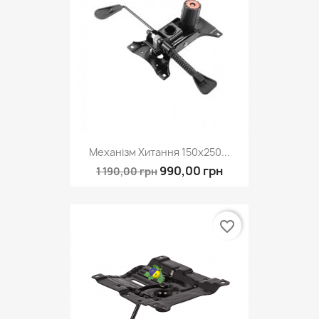
Механізм Хитання 150х250...
990,00 грн
1 190,00 грн
favorite_border