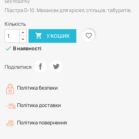
Без податку
Піастра D-10. Механізм для крісел, стільців, табуретів.
Кількість

favorite_border
У КОШИК

В наявності
Поділитися
Політика безпеки
Політика доставки
Політика повернення