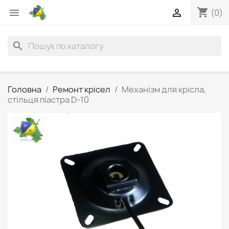
shopping_cart


(0)
search
Головна
Ремонт крісел
Механізм для крісла,
стільця піастра D-10