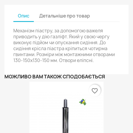
Опис
Детальніше про товар
Механізм піастру, за допомогою важеля
приводить у дію газліфт. Який у свою чергу
виконує підйом чи опускання сидіння. До
сидіння крісла піастра кріпиться чотирма
гвинтами. Розміри між монтажними отворами
130-150х130-150 мм. Отвори еліпсні.
МОЖЛИВО ВАМ ТАКОЖ СПОДОБАЄТЬСЯ
favorite_border