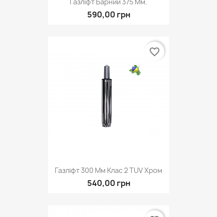
Газліфт Барний 375 Мм.
590,00 грн
favorite_border
Газліфт 300 Мм Клас 2 TUV Хром
540,00 грн