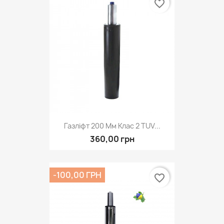
favorite_border
Газліфт 200 Мм Клас 2 TUV...
360,00 грн
-100,00 ГРН
favorite_border