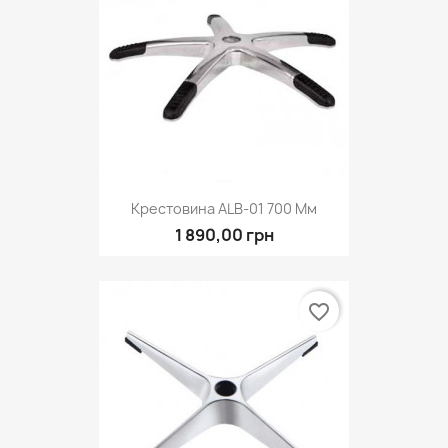
Крестовина ALB-01 700 Мм
1 890,00 грн
favorite_border