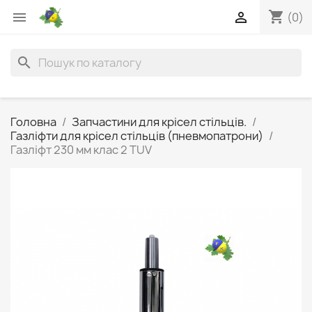
shopping_cart


(0)
search
Головна
Запчастини для крісел стільців.
Газліфти для крісел стільців (пневмопатрони)
Газліфт 230 мм клас 2 TUV