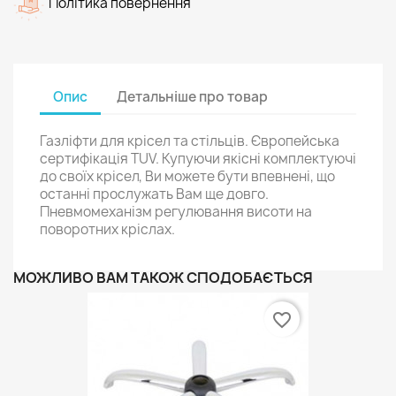
Політика повернення
Опис
Детальніше про товар
Газліфти для крісел та стільців. Європейська
сертифікація TUV. Купуючи якісні комплектуючі
до своїх крісел, Ви можете бути впевнені, що
останні прослужать Вам ще довго.
Пневмомеханізм регулювання висоти на
поворотних кріслах.
МОЖЛИВО ВАМ ТАКОЖ СПОДОБАЄТЬСЯ
favorite_border