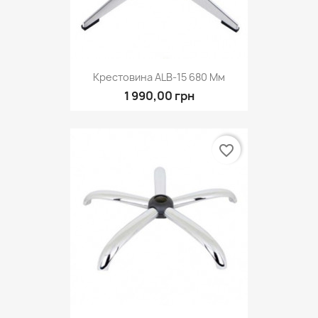
Крестовина ALB-15 680 Мм
1 990,00 грн
favorite_border