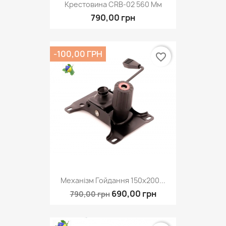
Крестовина CRB-02 560 Мм
790,00 грн
-100,00 ГРН
favorite_border
Механізм Гойдання 150х200...
690,00 грн
790,00 грн