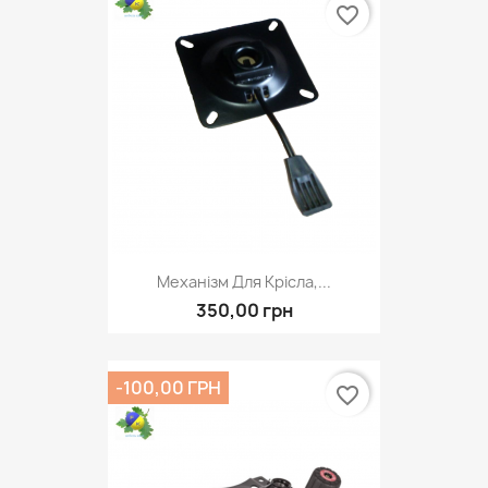
favorite_border
Механізм Для Крісла,...
350,00 грн
-100,00 ГРН
favorite_border