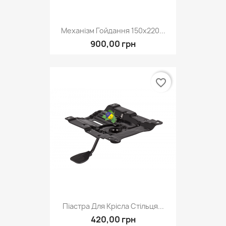
Механізм Гойдання 150х220...
900,00 грн
favorite_border
Піастра Для Крісла Стільця...
420,00 грн