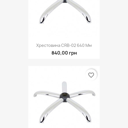
Хрестовина CRB-02 640 Мм
840,00 грн
favorite_border