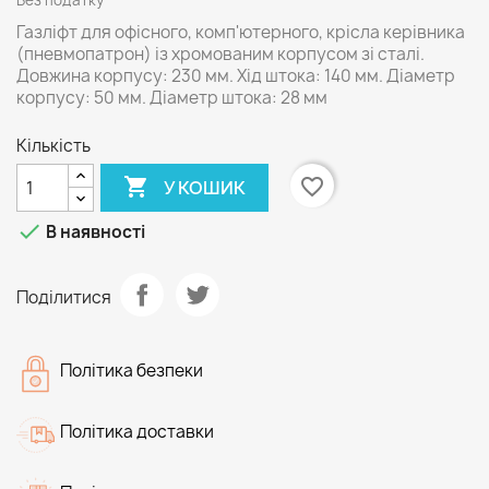
Без податку
Газліфт для офісного, комп'ютерного, крісла керівника
(пневмопатрон) із хромованим корпусом зі сталі.
Довжина корпусу: 230 мм. Хід штока: 140 мм. Діаметр
корпусу: 50 мм. Діаметр штока: 28 мм
Кількість

favorite_border
У КОШИК

В наявності
Поділитися
Політика безпеки
Політика доставки