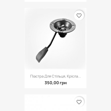
favorite_border
Піастра Для Стільця, Крісла...
350,00 грн
favorite_border