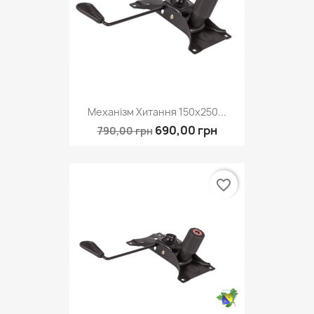
Механізм Хитання 150х250...
690,00 грн
790,00 грн
favorite_border