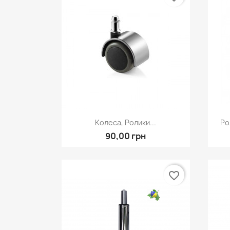
Швидкий перегляд

Колеса, Ролики...
Ро
90,00 грн
favorite_border