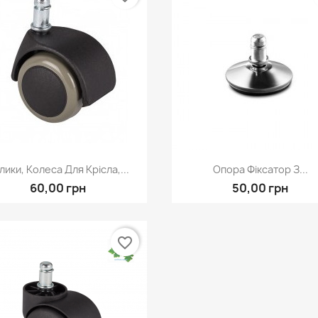
Швидкий перегляд
Швидкий перегля


лики, Колеса Для Крісла,...
Опора Фіксатор З...
60,00 грн
50,00 грн
favorite_border