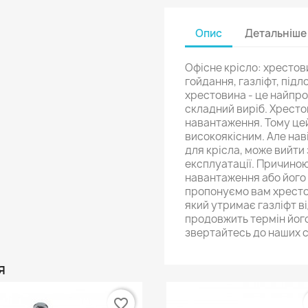
Опис
Детальніше
Офісне крісло: хрестов
гойдання, газліфт, підл
хрестовина - це найпр
складний виріб. Хресто
навантаження. Тому цей
високоякісним. Але нав
для крісла, може вийти
експлуатації. Причино
навантаження або його
пропонуємо вам хрестов
який утримає газліфт ві
продовжить термін його
звертайтесь до наших с
Я
favorite_border