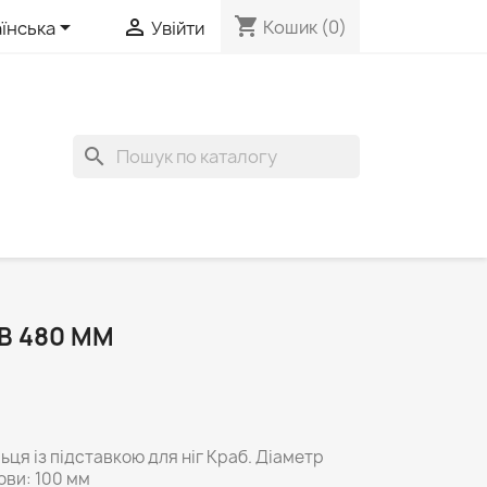
shopping_cart


Кошик
(0)
їнська
Увійти
search
B 480 ММ
ьця із підставкою для ніг Краб. Діаметр
ови: 100 мм