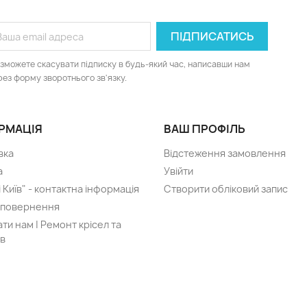
 зможете скасувати підписку в будь-який час, написавши нам
рез форму зворотнього зв'язку.
РМАЦІЯ
ВАШ ПРОФІЛЬ
вка
Відстеження замовлення
а
Увійти
 Київ" - контактна інформація
Створити обліковий запис
 повернення
ти нам | Ремонт крісел та
ів