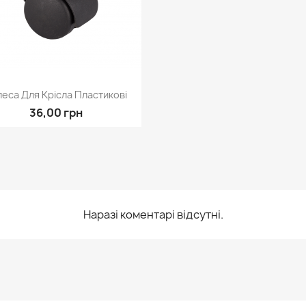
Швидкий перегляд

еса Для Крісла Пластикові
36,00 грн
Наразі коментарі відсутні.