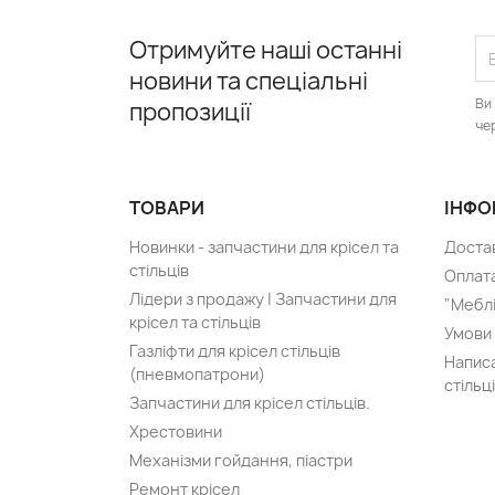
Отримуйте наші останні
новини та спеціальні
Ви
пропозиції
че
ТОВАРИ
ІНФО
Новинки - запчастини для крісел та
Доста
стільців
Оплат
Лідери з продажу | Запчастини для
"Меблі
крісел та стільців
Умови
Газліфти для крісел стільців
Написа
(пневмопатрони)
стільц
Запчастини для крісел стільців.
Хрестовини
Механізми гойдання, піастри
Ремонт крісел