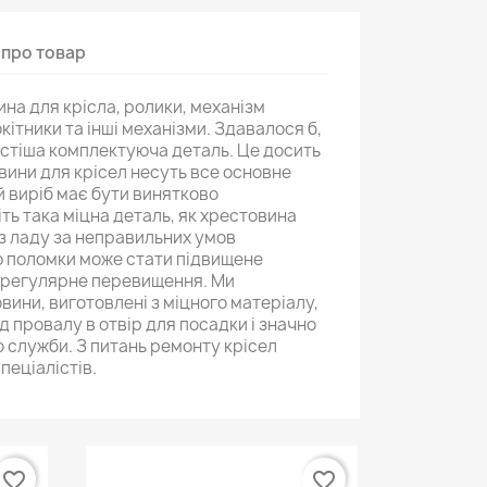
 про товар
ина для крісла, ролики, механізм
окітники та інші механізми. Здавалося б,
остіша комплектуюча деталь. Це досить
вини для крісел несуть все основне
 виріб має бути винятково
іть така міцна деталь, як хрестовина
 з ладу за неправильних умов
ю поломки може стати підвищене
 регулярне перевищення. Ми
ини, виготовлені з міцного матеріалу,
д провалу в отвір для посадки і значно
 служби. З питань ремонту крісел
пеціалістів.
favorite_border
favorite_border