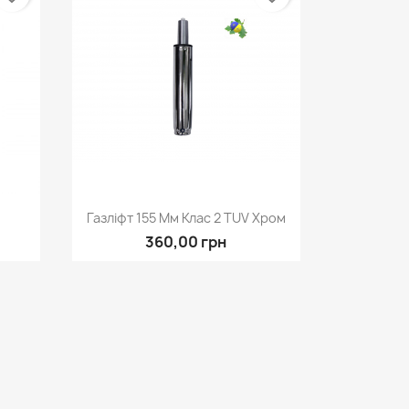
д
Швидкий перегляд

Газліфт 155 Мм Клас 2 TUV Хром
360,00 грн