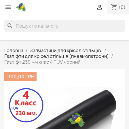
shopping_cart


(0)
search
Головна
Запчастини для крісел стільців.
Газліфти для крісел стільців (пневмопатрони)
Газліфт 230 мм клас 4 TUV чорний
-100,00 ГРН