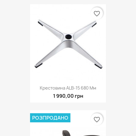
favorite_border
Крестовина ALB-15 680 Мм
1 990,00 грн
РОЗПРОДАНО
favorite_border