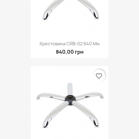
Хрестовина CRB-02 640 Мм
840,00 грн
favorite_border