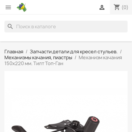
shopping_cart


(0)
search
Главная
Запчасти детали для кресел стульев.
Механизмы качания, пиастры
Механизм качания
150х220 мм. Тилт Топ-Ган