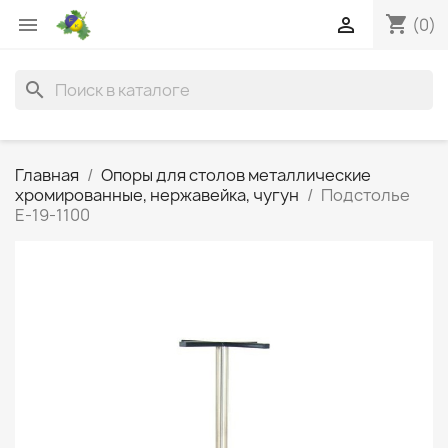
shopping_cart


(0)
search
Главная
Опоры для столов металлические
хромированные, нержавейка, чугун
Подстолье
Е-19-1100